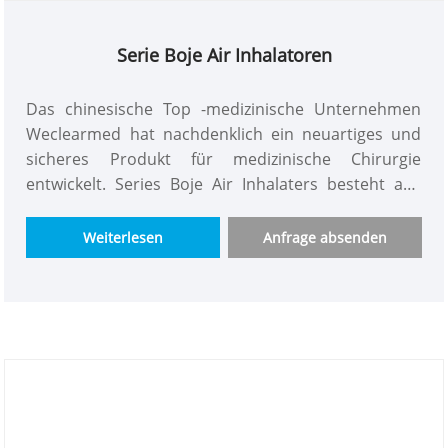
Serie Boje Air Inhalatoren
Das chinesische Top -medizinische Unternehmen
Weclearmed hat nachdenklich ein neuartiges und
sicheres Produkt für medizinische Chirurgie
entwickelt. Series Boje Air Inhalaters besteht aus
hervorragender Leistung und Edelstahlmaterial mit
präzisem Design und Konstruktion, langfristiger
Weiterlesen
Anfrage absenden
Qualitätssicherung und ist sehr langlebig! Große
Menge, Preis verhandelbar! Große Menge, Preis
verhandelbar!