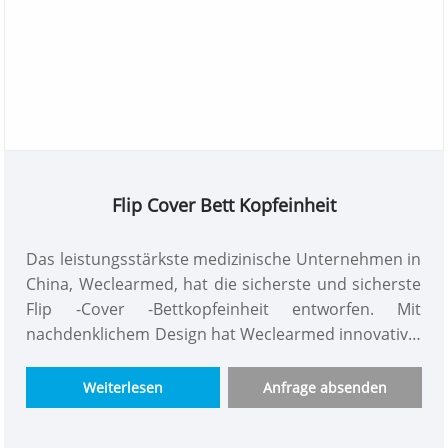
Flip Cover Bett Kopfeinheit
Das leistungsstärkste medizinische Unternehmen in
China, Weclearmed, hat die sicherste und sicherste
Flip -Cover -Bettkopfeinheit entworfen. Mit
nachdenklichem Design hat Weclearmed innovative,
stabile und langlebige medizinische
Krankenbettgeräte für Patienten jeden Alters
Weiterlesen
Anfrage absenden
entwickelt, um sicherzustellen, dass sie schlafen