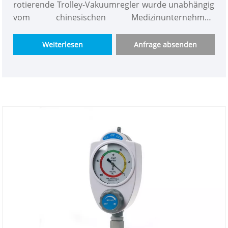
rotierende Trolley-Vakuumregler wurde unabhängig
vom chinesischen Medizinunternehmen
WeClearMed entwickelt und entworfen, das höchste
Qualität und Standards bietet. Es handelt sich um
Weiterlesen
Anfrage absenden
ein sicheres und zuverlässiges
Flüssigkeitssauggerät, das speziell für die
medizinische Chirurgie entwickelt wurde, stabil und
langlebig ist