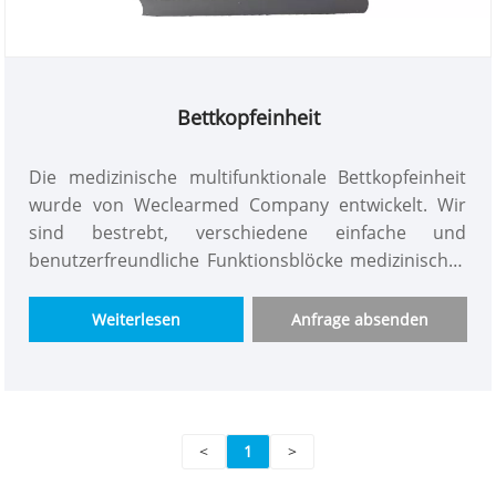
Bettkopfeinheit
Die medizinische multifunktionale Bettkopfeinheit
wurde von Weclearmed Company entwickelt. Wir
sind bestrebt, verschiedene einfache und
benutzerfreundliche Funktionsblöcke medizinischer
multifunktionaler Nachttätigkeit für Patienten zu
entwerfen und für das medizinische Personal ein
Weiterlesen
Anfrage absenden
Komfort zu bieten! Es hat die beste Qualität und den
günstigsten Preis. Das äußere Röhrchen ist einfach
und großzügig und der Preis kann für eine große
Menge ausgehandelt werden!
<
1
>