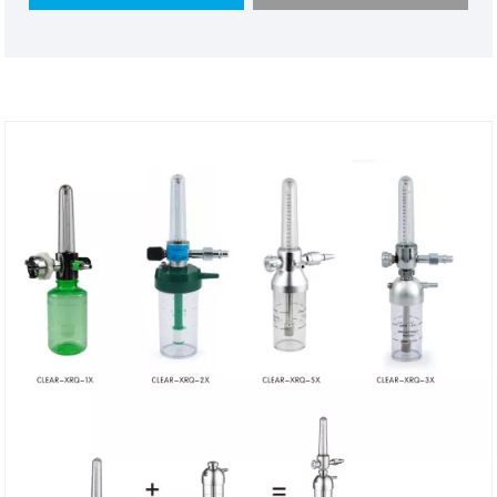
verfügt über eine gute Luftdichtheit. Es handelt sich
um ein schönes Sauggerät zu einem günstigen Preis
und kann bei großen Mengen ausgehandelt werden!
Große Menge, Preis verhandelbar! Große Menge,
Preis verhandelbar!