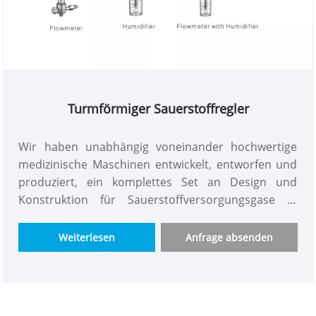
Turmförmiger Sauerstoffregler
Wir haben unabhängig voneinander hochwertige
medizinische Maschinen entwickelt, entworfen und
produziert, ein komplettes Set an Design und
Konstruktion für Sauerstoffversorgungsgase in
Krankenhauszentren, ein wunderschönes
Hochdruckverteilerset, das auf die automatische
Weiterlesen
Anfrage absenden
Umschaltung von Hoch- und Niederdruck für
medizinische Gase zugeschnitten ist, einen Turm-
Sauerstoffregler mit Durchflussmesser, die beste
Qualität und den günstigsten Preis