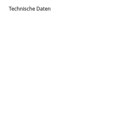
D
Technische Daten
A
G