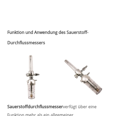
Ei
In
Funktion und Anwendung des Sauerstoff-
Durchflussmessers
Sauerstoffdurchflussmesser
verfügt über eine
Funktion mehr als ein allgemeiner