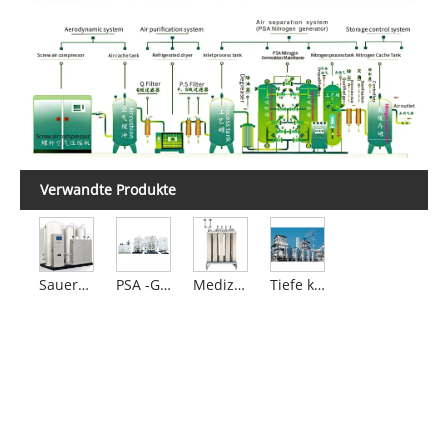
Verwandte Produkte
Sauerstoffgenerator
PSA -Generator
Medizinisches flüssiges Sauerstoffsystem
Tiefe kühlende Argoneinheit